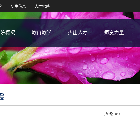
究
招生信息
人才招聘
学院概况
教育教学
杰出人才
师资力量
授
共0条 0/0