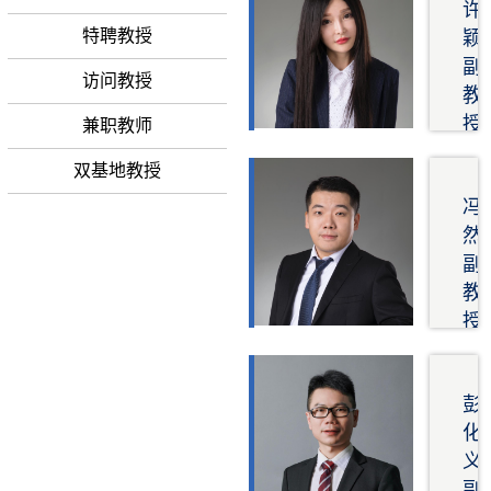
许
特聘教授
颖
副
访问教授
教
授
兼职教师
土
双基地教授
木
与
冯
环
然
境
副
工
教
程
授
学
土
院
木
研
与
彭
究
环
化
方
境
义
向
工
副