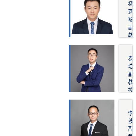
地
方
监
杨
锈
风
基
向
测
新
钢
工
处
车
光
聪
结
程
理
桥
纤
副
构
微
耦
传
教
铝
观
合
感
合
授
力
vehi
器
金
研
学
bri
新
结
究
泰
颗
int
型
方
构
培
粒
结
结
向
薄
副
流
构
构
壁
教
物
有
和
结
授
理
限
新
构
研
元
材
钢
究
结
料
管
方
李
构
结
混
向
波
动
构
凝
软
副
力
土
土