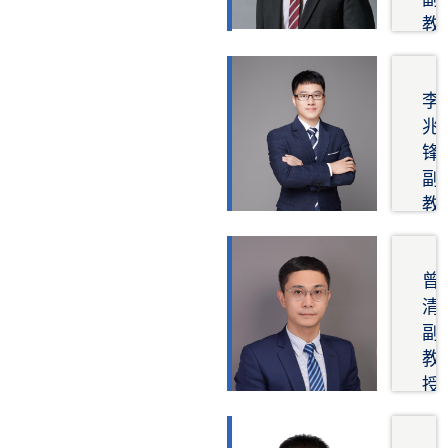
FR
程
教
在
学
授
土
院
研
木
研
究
李
工
究
方
兆
程
方
向
锋
中
向
风
副
的
冷
洞
教
应
弯
试
授
用
钢
验
研
土
结
风
究
曾
木
构
机
方
清
工
高
气
向
副
程
强
动
智
教
结
钢
特
慧
授
构
结
性
岩
健
研
构
计
土
究
康
不
算